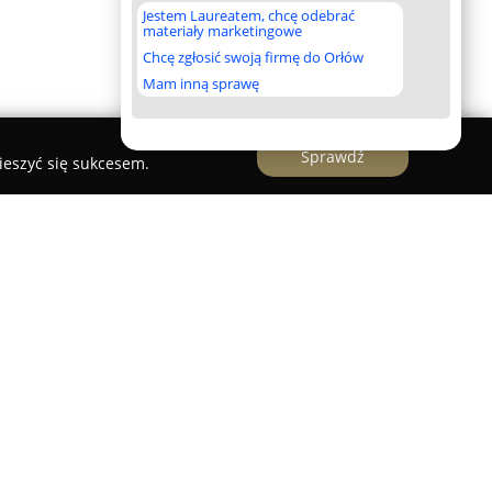
Jestem Laureatem, chcę odebrać
materiały marketingowe
Chcę zgłosić swoją firmę do Orłów
Mam inną sprawę
Sprawdź
ieszyć się sukcesem.
e
z Władysławowa stanowi profesjonalne biuro
ntruje się na świadczeniu usług wymagających
yskrecji oraz skuteczności. Działalność firmy
edniej licencji detektywistycznej oraz rejestracji
MSW, co stanowi gwarancję legalności oraz