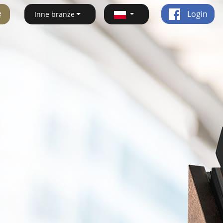
ę
Login
Inne branże