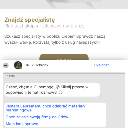
Znajdź specjalistę
Plebiscyt skupia najlepszych w branży
Szukasz specjalisty w pobliżu Ciebie? Sprawdź naszą
wyszukiwarkę. Korzystaj tylko z usług najlepszych!
Szukaj
ORŁY Ochrony
Live chat
14:39
Cześć, chętnie Ci pomogę! 🙂 Kliknij proszę w
odpowiedni temat rozmowy! 🙂
Organizator plebiscytu
Plebiscyt
Kontakt
Jestem Laureatem, chcę odebrać materiały
Bright Side Solutions sp. z o.
Laureaci
Kontakt
marketingowe
o. sp. k.
Lista
ul. Ruska 22
wszystkich
Chcę zgłosić swoją firmę do Orłów
Wrocław 50-079
Laureatów
Mam inną sprawę
KRS 0000749100 | Regon
Zasady
381313360 | NIP 8943132676
Regulamin