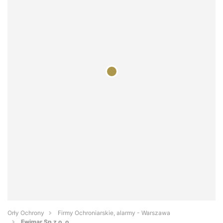
Orły Ochrony
Firmy Ochroniarskie, alarmy - Warszawa
Ewimar Sp z o. o.