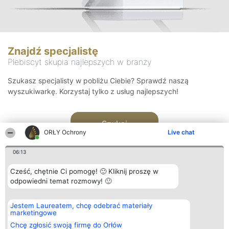
Znajdź specjalistę
Plebiscyt skupia najlepszych w branży
Szukasz specjalisty w pobliżu Ciebie? Sprawdź naszą
wyszukiwarkę. Korzystaj tylko z usług najlepszych!
Szukaj
ORŁY Ochrony
Live chat
06:13
Cześć, chętnie Ci pomogę! 🙂 Kliknij proszę w
odpowiedni temat rozmowy! 🙂
Organizator plebiscytu
Plebiscyt
Kontakt
Jestem Laureatem, chcę odebrać materiały
Bright Side Solutions sp. z o.
Laureaci
Kontakt
marketingowe
o. sp. k.
Lista
ul. Ruska 22
wszystkich
Chcę zgłosić swoją firmę do Orłów