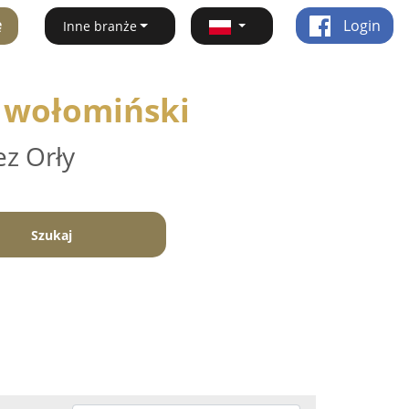
ę
Login
Inne branże
t wołomiński
ez Orły
Szukaj