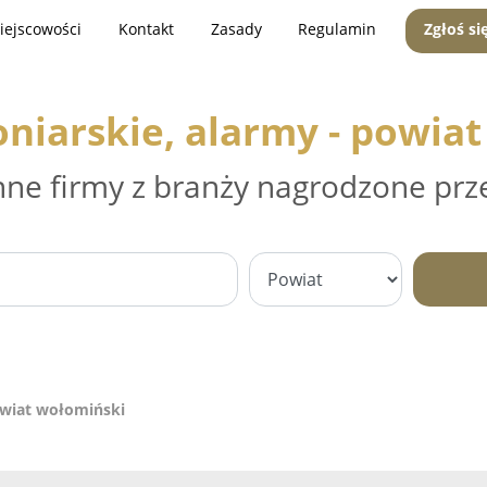
iejscowości
Kontakt
Zasady
Regulamin
Zgłoś si
niarskie, alarmy - powia
nne firmy z branży nagrodzone prz
owiat wołomiński