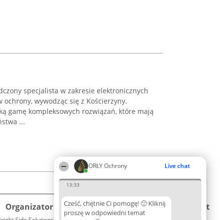
dczony specjalista w zakresie elektronicznych
 ochrony, wywodząc się z Kościerzyny.
oką gamę kompleksowych rozwiązań, które mają
stwa ...
ORŁY Ochrony
Live chat
13:33
Cześć, chętnie Ci pomogę! 🙂 Kliknij
Organizator plebiscytu
Plebiscyt
Kontakt
proszę w odpowiedni temat
right Side Solutions sp. z o. o. sp. k.
Laureaci