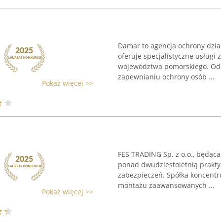
Damar to agencja ochrony dział
oferuje specjalistyczne usług
województwa pomorskiego. Od p
zapewnianiu ochrony osób ...
Pokaż więcej >>
FES TRADING Sp. z o.o., będąc
ponad dwudziestoletnią prakt
zabezpieczeń. Spółka koncentru
montażu zaawansowanych ...
Pokaż więcej >>