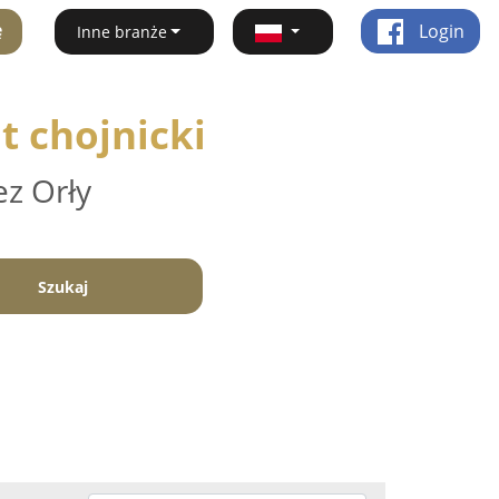
ę
Login
Inne branże
t chojnicki
ez Orły
Szukaj