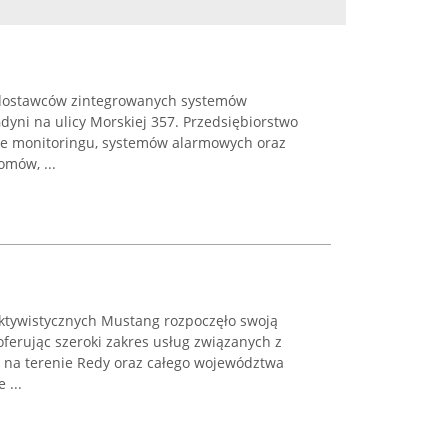
h dostawców zintegrowanych systemów
dyni na ulicy Morskiej 357. Przedsiębiorstwo
ze monitoringu, systemów alarmowych oraz
omów, ...
ktywistycznych Mustang rozpoczęło swoją
oferując szeroki zakres usług związanych z
na terenie Redy oraz całego województwa
 ...