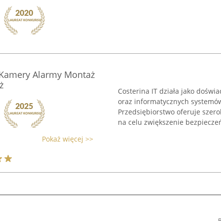
g Kamery Alarmy Montaż
ż
Costerina IT działa jako doświa
oraz informatycznych systemów
Przedsiębiorstwo oferuje szer
na celu zwiększenie bezpieczeń
Pokaż więcej >>
B