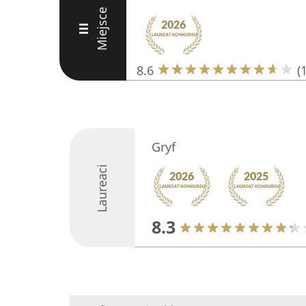
Miejsce
III
8.6
(
Gryf
Laureaci
8.3