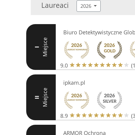
Laureaci
2026
Biuro Detektywistyczne Glob
Miejsce
I
9.0
(
ipkam.pl
Miejsce
II
8.9
(
ARMOR Ochrona