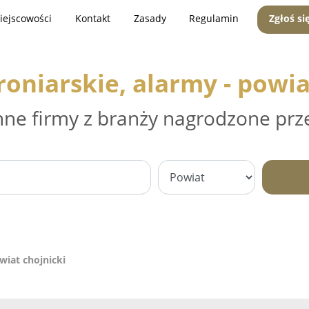
iejscowości
Kontakt
Zasady
Regulamin
Zgłoś si
oniarskie, alarmy - powia
nne firmy z branży nagrodzone prz
wiat chojnicki