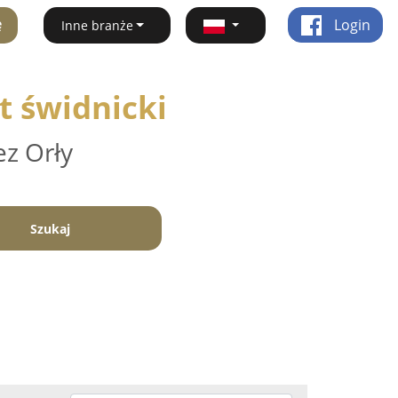
ę
Login
Inne branże
t świdnicki
ez Orły
Szukaj