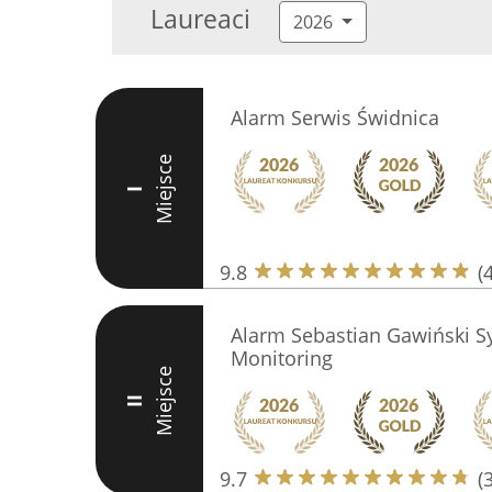
Laureaci
2026
Alarm Serwis Świdnica
Miejsce
I
9.8
(
Alarm Sebastian Gawiński S
Monitoring
Miejsce
II
9.7
(