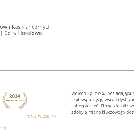
fów i Kas Pancernych
| Sejfy Hotelowe
Vidicon Sp. z o.o., posiadając
czołową pozycję wśród dystryb
zabezpieczeń. Firma zlokalizow
zdobyła miano kluczowego dost
Pokaż więcej >>