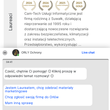
Cam-Tech Usługi Informatyczne jest
Laureaci
firmą rodzinną z Suwałk, działającą
nieprzerwanie od 1995 roku i
dostarczającą nowoczesne rozwiązania
z zakresu bezpieczeństwa, klimatyzacji
oraz instalacji teletechnicznych.
Przedsiębiorstwo, wykorzystując ...
9.7
ORŁY Ochrony
Live chat
04:41
Organizator plebiscytu
Plebiscyt
Kontakt
Cześć, chętnie Ci pomogę! 🙂 Kliknij proszę w
Bright Side Solutions sp. z o.
Laureaci
Kontakt
odpowiedni temat rozmowy! 🙂
o. sp. k.
Lista
ul. Ruska 22
wszystkich
Wrocław 50-079
Laureatów
Jestem Laureatem, chcę odebrać materiały
KRS 0000749100 | Regon
Zasady
marketingowe
381313360 | NIP 8943132676
Regulamin
+48 508 492 400
Chcę zgłosić swoją firmę do Orłów
Polityka
Prywatności
Mam inną sprawę