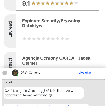
9.1
Explorer-Security/Prywatny
Laureaci
Detektyw
Agencja Ochrony GARDA - Jacek
Laureaci
Celmer
ORŁY Ochrony
Live chat
8.4
21:26
Cześć, chętnie Ci pomogę! 🙂 Kliknij proszę w
Organizator plebiscytu
Plebiscyt
Kontakt
odpowiedni temat rozmowy! 🙂
Bright Side Solutions sp. z o.
Laureaci
Kontakt
o. sp. k.
Lista
ul. Ruska 22
wszystkich