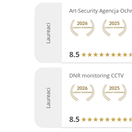
Art-Security Agencja Och
Laureaci
8.5
DNR monitoring CCTV
Laureaci
8.5