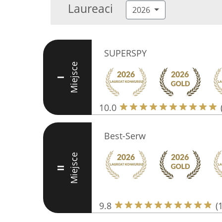
Laureaci
2026
SUPERSPY
Miejsce
I
10.0
Best-Serw
Miejsce
II
9.8
(