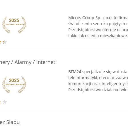
Micros Group Sp. z o.o. to firm
świadczeniu szeroko pojętych 
Przedsiębiorstwo oferuje ochr
takie jak osiedla mieszkaniowe, 
ery / Alarmy / Internet
BFM24 specjalizuje się w dost
teleinformatyki, oferując zaa
komunikacji oraz inteligentnyc
Przedsiębiorstwo działa od wielu
ez Sladu