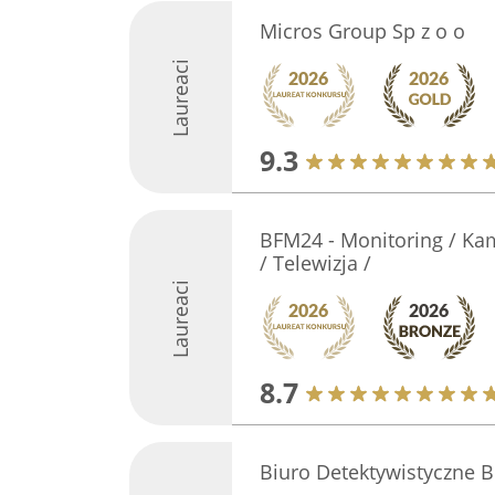
Micros Group Sp z o o
Laureaci
9.3
BFM24 - Monitoring / Kam
/ Telewizja /
Laureaci
8.7
Biuro Detektywistyczne B