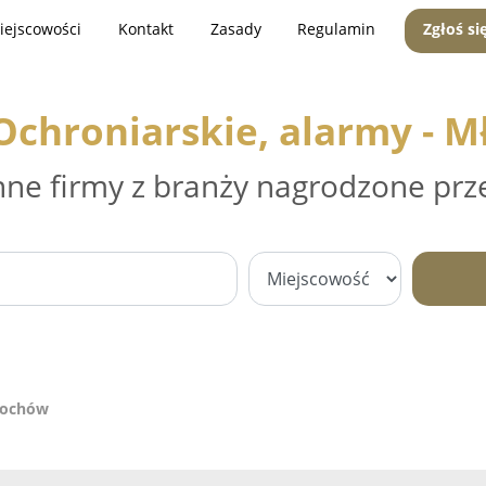
iejscowości
Kontakt
Zasady
Regulamin
Zgłoś si
Ochroniarskie, alarmy - 
nne firmy z branży nagrodzone prz
Młochów