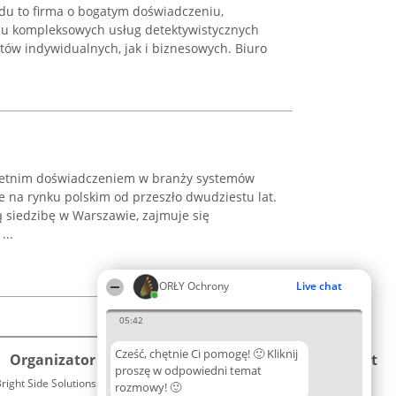
adu to firma o bogatym doświadczeniu,
niu kompleksowych usług detektywistycznych
tów indywidualnych, jak i biznesowych. Biuro
eloletnim doświadczeniem w branży systemów
e na rynku polskim od przeszło dwudziestu lat.
ą siedzibę w Warszawie, zajmuje się
...
ORŁY Ochrony
Live chat
05:42
Cześć, chętnie Ci pomogę! 🙂 Kliknij
Organizator plebiscytu
Plebiscyt
Kontakt
proszę w odpowiedni temat
right Side Solutions sp. z o. o. sp. k.
Laureaci
rozmowy! 🙂
Kontakt