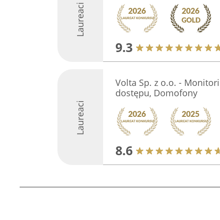
Laureaci
9.3
Volta Sp. z o.o. - Monitor
dostępu, Domofony
Laureaci
8.6