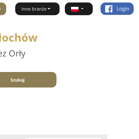
ę
Login
Inne branże
Młochów
ez Orły
Szukaj