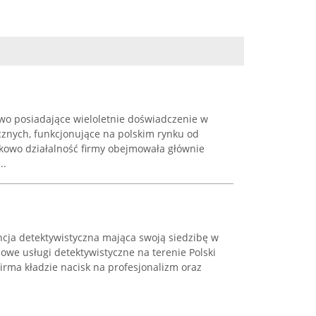
two posiadające wieloletnie doświadczenie w
cznych, funkcjonujące na polskim rynku od
tkowo działalność firmy obejmowała głównie
..
ncja detektywistyczna mająca swoją siedzibę w
we usługi detektywistyczne na terenie Polski
Firma kładzie nacisk na profesjonalizm oraz