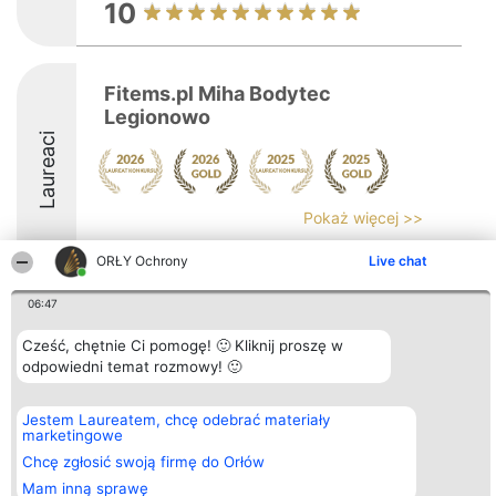
10
Fitems.pl Miha Bodytec
Legionowo
Laureaci
Pokaż więcej >>
9.5
ORŁY Ochrony
Live chat
06:47
Organizator plebiscytu
Plebiscyt
Kontakt
Cześć, chętnie Ci pomogę! 🙂 Kliknij proszę w
Bright Side Solutions sp. z o.
Laureaci
Kontakt
odpowiedni temat rozmowy! 🙂
o. sp. k.
Lista
ul. Ruska 22
wszystkich
Wrocław 50-079
Laureatów
Jestem Laureatem, chcę odebrać materiały
KRS 0000749100 | Regon
Zasady
marketingowe
381313360 | NIP 8943132676
Regulamin
+48 508 492 400
Polityka
Chcę zgłosić swoją firmę do Orłów
Prywatności
Mam inną sprawę