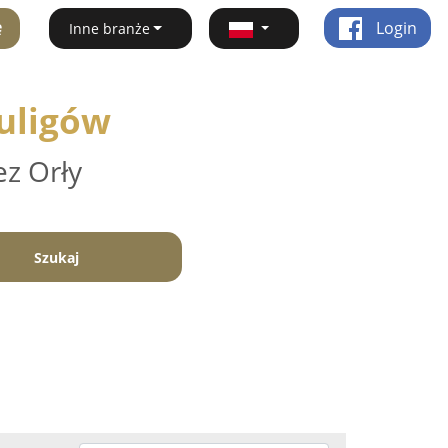
ę
Login
Inne branże
Kuligów
ez Orły
Szukaj