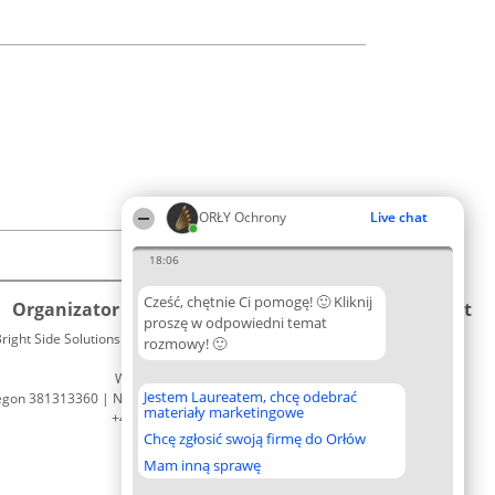
ORŁY Ochrony
Live chat
18:06
Cześć, chętnie Ci pomogę! 🙂 Kliknij
Organizator plebiscytu
Plebiscyt
Kontakt
proszę w odpowiedni temat
right Side Solutions sp. z o. o. sp. k.
Laureaci
rozmowy! 🙂
Kontakt
ul. Ruska 22
Lista
Wrocław 50-079
wszystkich
Jestem Laureatem, chcę odebrać
egon 381313360 | NIP 8943132676
Laureatów
materiały marketingowe
+48 508 492 400
Zasady
Chcę zgłosić swoją firmę do Orłów
Regulamin
Polityka
Mam inną sprawę
Prywatności