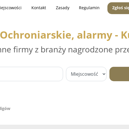
iejscowości
Kontakt
Zasady
Regulamin
Zgłoś si
Ochroniarskie, alarmy - 
nne firmy z branży nagrodzone prz
uligów