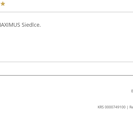
MAXIMUS Siedlce.
B
KRS 0000749100 | R