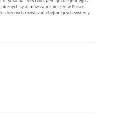
kim rynku od 1998 roku, pełniąc rolę jednego z
onicznych systemów zabezpieczeń w Polsce.
niu złożonych rozwiązań obejmujących systemy