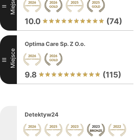
Miejsce
II
10.0
(74)
Optima Care Sp. Z O.o.
Miejsce
III
9.8
(115)
Detektyw24