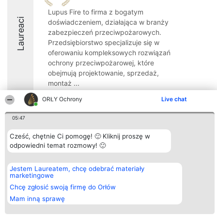
Lupus Fire to firma z bogatym
Laureaci
doświadczeniem, działająca w branży
zabezpieczeń przeciwpożarowych.
Przedsiębiorstwo specjalizuje się w
oferowaniu kompleksowych rozwiązań
ochrony przeciwpożarowej, które
obejmują projektowanie, sprzedaż,
montaż ...
8
ORŁY Ochrony
Live chat
05:47
Organizator plebiscytu
Plebiscyt
Kontakt
Cześć, chętnie Ci pomogę! 🙂 Kliknij proszę w
Bright Side Solutions sp. z o.
Laureaci
Kontakt
odpowiedni temat rozmowy! 🙂
o. sp. k.
Lista
ul. Ruska 22
wszystkich
Wrocław 50-079
Laureatów
Jestem Laureatem, chcę odebrać materiały
KRS 0000749100 | Regon
Zasady
marketingowe
381313360 | NIP 8943132676
Regulamin
+48 508 492 400
Chcę zgłosić swoją firmę do Orłów
Polityka
Prywatności
Mam inną sprawę