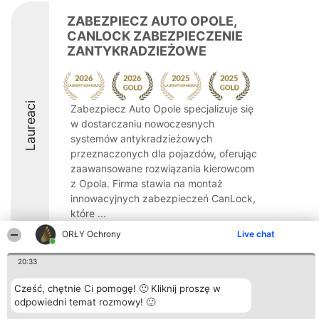
ZABEZPIECZ AUTO OPOLE,
CANLOCK ZABEZPIECZENIE
ZANTYKRADZIEŻOWE
Laureaci
Zabezpiecz Auto Opole specjalizuje się
w dostarczaniu nowoczesnych
systemów antykradzieżowych
przeznaczonych dla pojazdów, oferując
zaawansowane rozwiązania kierowcom
z Opola. Firma stawia na montaż
innowacyjnych zabezpieczeń CanLock,
które ...
ORŁY Ochrony
Live chat
10
20:33
Cześć, chętnie Ci pomogę! 🙂 Kliknij proszę w
Organizator plebiscytu
Plebiscyt
Kontakt
Bright Side Solutions sp. z o.
odpowiedni temat rozmowy! 🙂
Laureaci
Kontakt
o. sp. k.
Lista