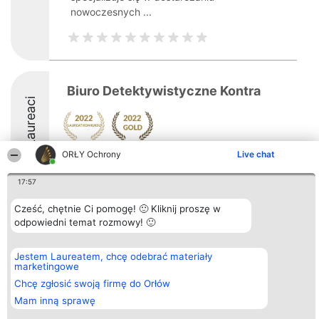
nowoczesnych ...
Biuro Detektywistyczne Kontra
Laureaci
ORŁY Ochrony
Live chat
17:57
Cześć, chętnie Ci pomogę! 🙂 Kliknij proszę w
Organizator plebiscytu
Plebiscyt
Kontakt
odpowiedni temat rozmowy! 🙂
Bright Side Solutions sp. z o.
Laureaci
Kontakt
o. sp. k.
Lista
ul. Ruska 22
wszystkich
Wrocław 50-079
Laureatów
Jestem Laureatem, chcę odebrać materiały
KRS 0000749100 | Regon
Zasady
marketingowe
381313360 | NIP 8943132676
Regulamin
Chcę zgłosić swoją firmę do Orłów
+48 508 492 400
Polityka
Prywatności
Mam inną sprawę