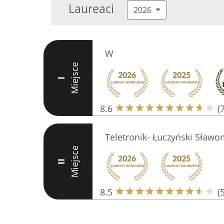
Laureaci
2026
W
Miejsce
I
8.6
(7
Teletronik- Łuczyński Sławo
Miejsce
II
8.5
(5