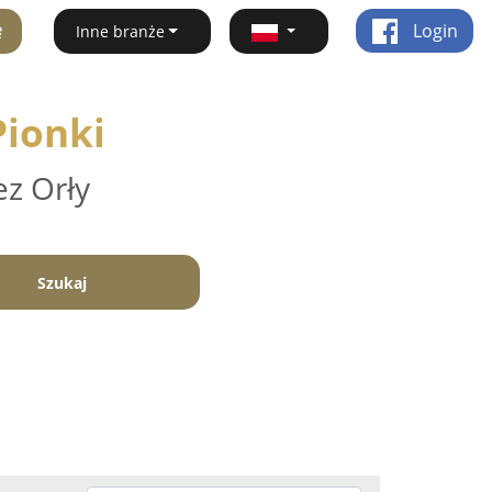
ę
Login
Inne branże
Pionki
ez Orły
Szukaj