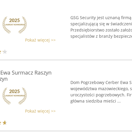
GSG Security jest uznaną firmą d
specjalizującą się w świadcze
Przedsiębiorstwo zostało zało
specjalistów z branży bezpiecze
Pokaż więcej >>
Ewa Surmacz Raszyn
zyn
Dom Pogrzebowy Cerber Ewa Sur
województwa mazowieckiego, sp
uroczystości pogrzebowych. Fir
główna siedziba mieści ...
Pokaż więcej >>