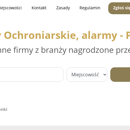
iejscowości
Kontakt
Zasady
Regulamin
Zgłoś si
 Ochroniarskie, alarmy - 
nne firmy z branży nagrodzone prz
onki