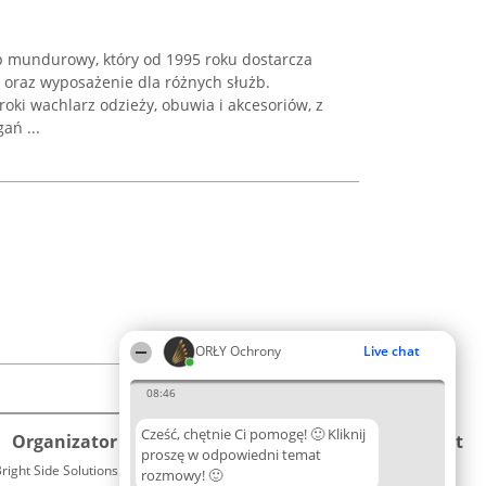
ep mundurowy, który od 1995 roku dostarcza
oraz wyposażenie dla różnych służb.
oki wachlarz odzieży, obuwia i akcesoriów, z
ań ...
ORŁY Ochrony
Live chat
08:46
Cześć, chętnie Ci pomogę! 🙂 Kliknij
Organizator plebiscytu
Plebiscyt
Kontakt
proszę w odpowiedni temat
right Side Solutions sp. z o. o. sp. k.
Laureaci
rozmowy! 🙂
Kontakt