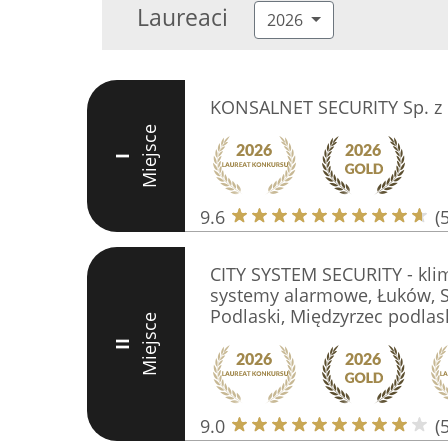
Laureaci
2026
KONSALNET SECURITY Sp. z 
Miejsce
I
9.6
(
CITY SYSTEM SECURITY - klim
systemy alarmowe, Łuków, S
Podlaski, Międzyrzec podlask
Miejsce
II
9.0
(