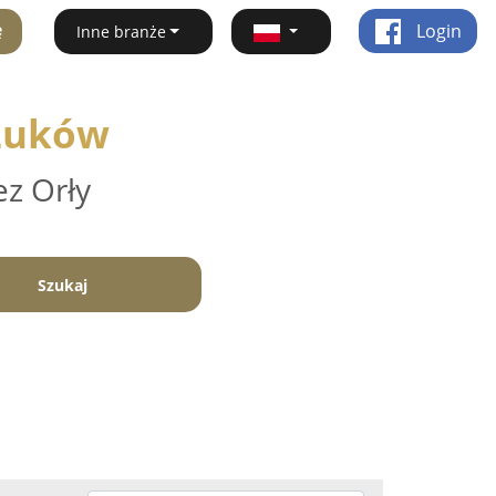
ę
Login
Inne branże
 Łuków
ez Orły
Szukaj