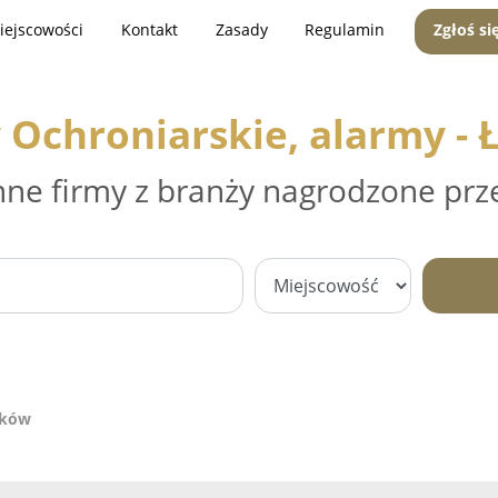
iejscowości
Kontakt
Zasady
Regulamin
Zgłoś si
 Ochroniarskie, alarmy -
nne firmy z branży nagrodzone prz
uków