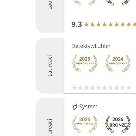
9.3
DetektywLublin
Laureaci
Igi-System
Laureaci