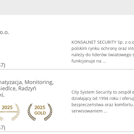
o.o.
KONSALNET SECURITY Sp. z o.o. 
polskim rynku ochrony oraz in
należy do liderów światowego 
funkcjonuje na ...
57)
atyzacja, Monitoring,
iedlce, Radzyń
City System Security to zespół
i,
działający od 1994 roku i ofe
bezpieczeństwa oraz komfortu
serwisowaniem ...
57)